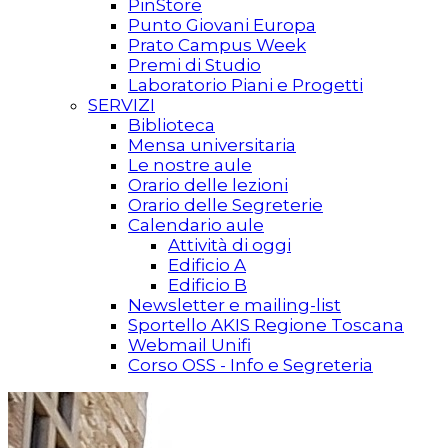
PinStore
Punto Giovani Europa
Prato Campus Week
Premi di Studio
Laboratorio Piani e Progetti
SERVIZI
Biblioteca
Mensa universitaria
Le nostre aule
Orario delle lezioni
Orario delle Segreterie
Calendario aule
Attività di oggi
Edificio A
Edificio B
Newsletter e mailing-list
Sportello AKIS Regione Toscana
Webmail Unifi
Corso OSS - Info e Segreteria