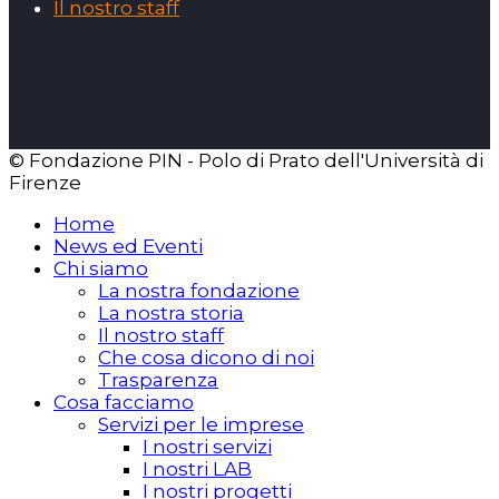
Il nostro staff
© Fondazione PIN - Polo di Prato dell'Università di
Firenze
Home
News ed Eventi
Chi siamo
La nostra fondazione
La nostra storia
Il nostro staff
Che cosa dicono di noi
Trasparenza
Cosa facciamo
Servizi per le imprese
I nostri servizi
I nostri LAB
I nostri progetti