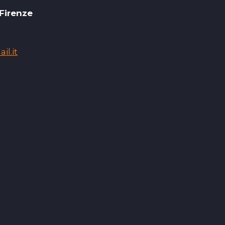
 Firenze
l.it