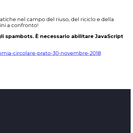
tiche nel campo del riuso, del riciclo e della
dini a confronto!
li spambots. È necessario abilitare JavaScript
nomia-circolare-prato-30-novembre-2018