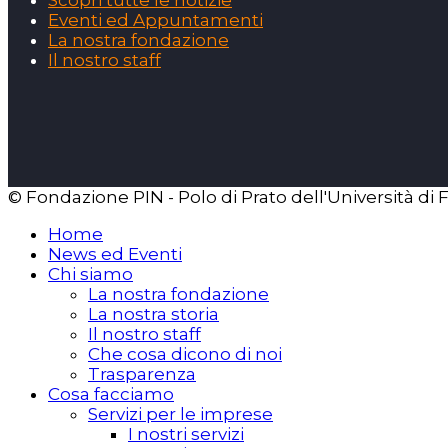
Scopri tutte le notizie
Eventi ed Appuntamenti
La nostra fondazione
Il nostro staff
© Fondazione PIN - Polo di Prato dell'Università di 
Home
News ed Eventi
Chi siamo
La nostra fondazione
La nostra storia
Il nostro staff
Che cosa dicono di noi
Trasparenza
Cosa facciamo
Servizi per le imprese
I nostri servizi