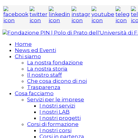
Home
News ed Eventi
Chi siamo
La nostra fondazione
La nostra storia
Il nostro staff
Che cosa dicono di noi
Trasparenza
Cosa facciamo
Servizi per le imprese
I nostri servizi
I nostri LAB
I nostri progetti
Corsi di formazione
I nostri corsi
Corsi in partenza