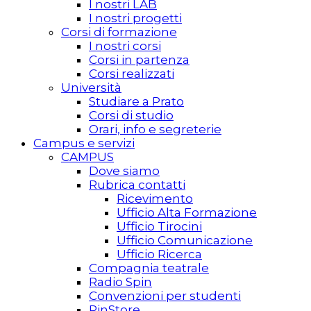
I nostri LAB
I nostri progetti
Corsi di formazione
I nostri corsi
Corsi in partenza
Corsi realizzati
Università
Studiare a Prato
Corsi di studio
Orari, info e segreterie
Campus e servizi
CAMPUS
Dove siamo
Rubrica contatti
Ricevimento
Ufficio Alta Formazione
Ufficio Tirocini
Ufficio Comunicazione
Ufficio Ricerca
Compagnia teatrale
Radio Spin
Convenzioni per studenti
PinStore