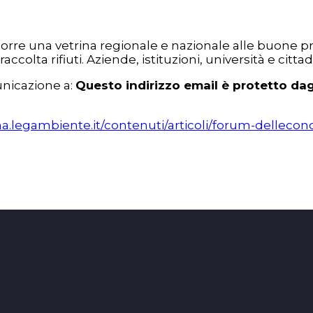
orre una vetrina regionale e nazionale alle buone pra
accolta rifiuti. Aziende, istituzioni, università e citta
unicazione a:
Questo indirizzo email è protetto dag
na.legambiente.it/contenuti/articoli/forum-delleco