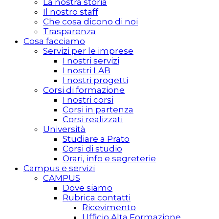
La nostra storia
Il nostro staff
Che cosa dicono di noi
Trasparenza
Cosa facciamo
Servizi per le imprese
I nostri servizi
I nostri LAB
I nostri progetti
Corsi di formazione
I nostri corsi
Corsi in partenza
Corsi realizzati
Università
Studiare a Prato
Corsi di studio
Orari, info e segreterie
Campus e servizi
CAMPUS
Dove siamo
Rubrica contatti
Ricevimento
Ufficio Alta Formazione