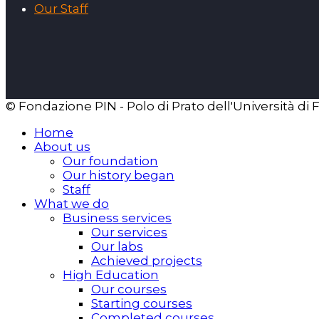
Our Staff
© Fondazione PIN - Polo di Prato dell'Università di 
Home
About us
Our foundation
Our history began
Staff
What we do
Business services
Our services
Our labs
Achieved projects
High Education
Our courses
Starting courses
Completed courses