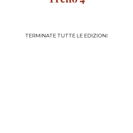
Sali su questo treno per imparare a creare
piattaforme e applicazioni web utilizzando i
linguaggi di programmazione più importanti.
TERMINATE TUTTE LE EDIZIONI