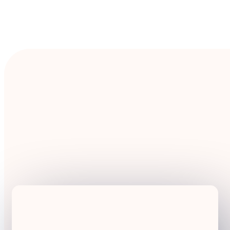
ciò che hai imparato in un'azienda.
Info sul percorso
Programmazione Web
Il corso è totalmente gratuito
, in quanto
selezionato dal Fondo per la Repubblica
Digitale - Impresa
sociale nell’ambito del bando “Onlife”.
Numero posti