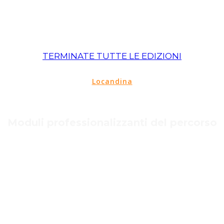
TERMINATE TUTTE LE EDIZIONI
Locandina
Moduli professionalizzanti del percorso
AMBIENTE DI SVILUPPO
Impara a configurare l'ambiente di sviluppo
sul tuo computer.