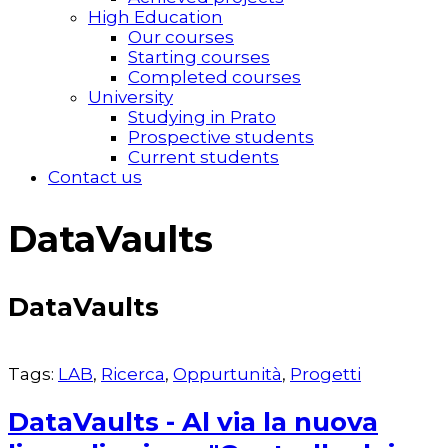
High Education
Our courses
Starting courses
Completed courses
University
Studying in Prato
Prospective students
Current students
Contact us
DataVaults
DataVaults
Tags:
LAB
,
Ricerca
,
Oppurtunità
,
Progetti
DataVaults - Al via la nuova