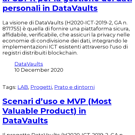
personali in DataVaults
La visione di DataVaults (H2020-ICT-2019-2, GA n.
871755) è quella di fornire una piattaforma sicura,
affidabile, verificabile, che assicuri la privacy nelle
economie di condivisione dei dati, integrando le
implementazioni ICT esistenti attraverso l'uso di
registri distribuiti blockchain.
DataVaults
10 December 2020
Tags:
LAB
,
Progetti
,
Prato e dintorni
Scenari d’uso e MVP (Most
Valuable Product) in
DataVaults
Il progetto DataVaults (H2020-ICT-2019-2, GA n.