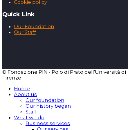
Cookie policy
Quick Link
Our Foundation
Our Staff
© Fondazione PIN - Polo di Prato dell'Università di
Firenze
Home
About us
Our foundation
Our history began
Staff
What we do
Business services
Our services