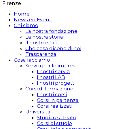
Firenze
Home
News ed Eventi
Chi siamo
La nostra fondazione
La nostra storia
Il nostro staff
Che cosa dicono di noi
Trasparenza
Cosa facciamo
Servizi per le imprese
I nostri servizi
I nostri LAB
I nostri progetti
Corsi di formazione
I nostri corsi
Corsi in partenza
Corsi realizzati
Università
Studiare a Prato
Corsi di studio
Orari, info e segreterie