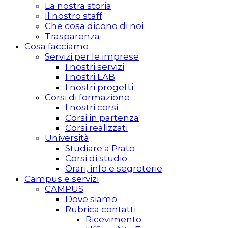
La nostra storia
Il nostro staff
Che cosa dicono di noi
Trasparenza
Cosa facciamo
Servizi per le imprese
I nostri servizi
I nostri LAB
I nostri progetti
Corsi di formazione
I nostri corsi
Corsi in partenza
Corsi realizzati
Università
Studiare a Prato
Corsi di studio
Orari, info e segreterie
Campus e servizi
CAMPUS
Dove siamo
Rubrica contatti
Ricevimento