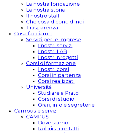
La nostra fondazione
La nostra storia
Il nostro staff
Che cosa dicono di noi
Trasparenza
Cosa facciamo
Servizi per le imprese
I nostri servizi
I nostri LAB
I nostri progetti
Corsi di formazione
I nostri corsi
Corsi in partenza
Corsi realizzati
Università
Studiare a Prato
Corsi di studio
Orari, info e segreterie
Campus e servizi
CAMPUS
Dove siamo
Rubrica contatti