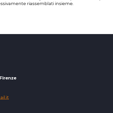
ccessivamente riassemblati insieme.
 Firenze
l.it