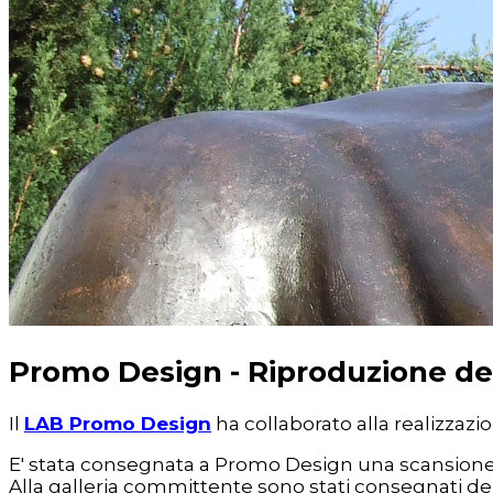
Promo Design - Riproduzione dell
Il
LAB Promo Design
ha collaborato alla realizzazi
E' stata consegnata a Promo Design una scansione del
Alla galleria committente sono stati consegnati dei