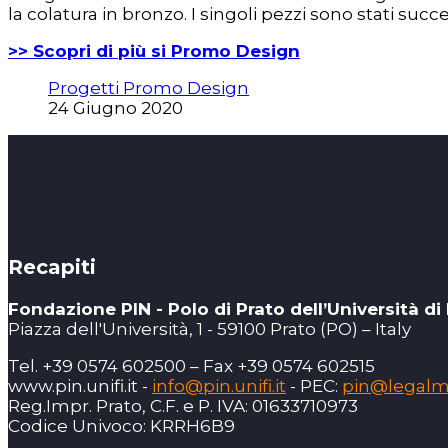
la colatura in bronzo. I singoli pezzi sono stati su
>> Scopri di più si Promo Design
Progetti Promo Design
24 Giugno 2020
Recapiti
Fondazione PIN - Polo di Prato dell’Università di
Piazza dell'Università, 1 - 59100 Prato (PO) – Italy
Tel. +39 0574 602500 – Fax +39 0574 602515
www.pin.unifi.it -
info@pin.unifi.it
- PEC:
pin@legalmai
Reg.Impr. Prato, C.F. e P. IVA: 01633710973
Codice Univoco: KRRH6B9