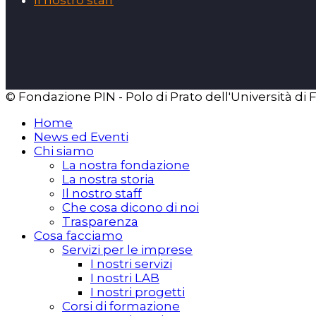
Il nostro staff
© Fondazione PIN - Polo di Prato dell'Università di 
Home
News ed Eventi
Chi siamo
La nostra fondazione
La nostra storia
Il nostro staff
Che cosa dicono di noi
Trasparenza
Cosa facciamo
Servizi per le imprese
I nostri servizi
I nostri LAB
I nostri progetti
Corsi di formazione