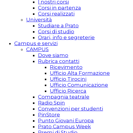
I nostri corsi
Corsi in partenza
Corsi realizzati
Università
Studiare a Prato
Corsi di studio
Orari, info e segreterie
Campus e servizi
CAMPUS
Dove siamo
Rubrica contatti
Ricevimento
Ufficio Alta Formazione
Ufficio Tirocini
Ufficio Comunicazione
Ufficio Ricerca
Compagnia teatrale
Radio Spin
Convenzioni per studenti
PinStore
Punto Giovani Europa
Prato Campus Week
Premi di Studio