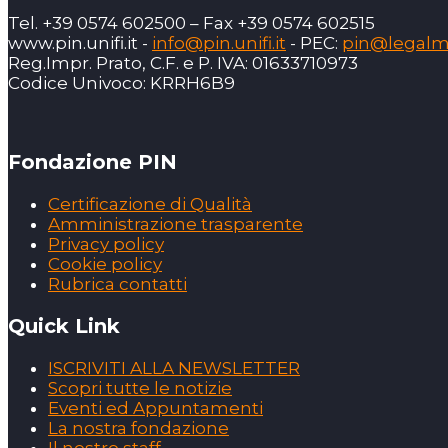
Tel. +39 0574 602500 – Fax +39 0574 602515
www.pin.unifi.it -
info@pin.unifi.it
- PEC:
pin@legalmai
Reg.Impr. Prato, C.F. e P. IVA: 01633710973
Codice Univoco: KRRH6B9
Fondazione PIN
Certificazione di Qualità
Amministrazione trasparente
Privacy policy
Cookie policy
Rubrica contatti
Quick Link
ISCRIVITI ALLA NEWSLETTER
Scopri tutte le notizie
Eventi ed Appuntamenti
La nostra fondazione