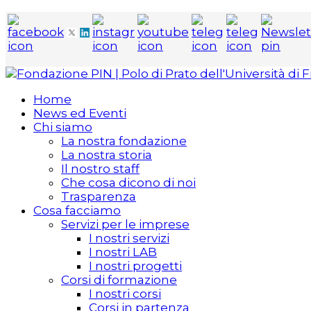
Home
News ed Eventi
Chi siamo
La nostra fondazione
La nostra storia
Il nostro staff
Che cosa dicono di noi
Trasparenza
Cosa facciamo
Servizi per le imprese
I nostri servizi
I nostri LAB
I nostri progetti
Corsi di formazione
I nostri corsi
Corsi in partenza