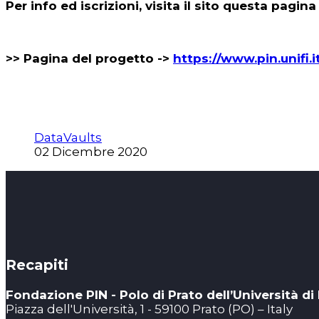
Per info ed iscrizioni, visita il sito questa pagin
>> Pagina del progetto ->
https://www.pin.unifi.i
DataVaults
02 Dicembre 2020
Recapiti
Fondazione PIN - Polo di Prato dell’Università di
Piazza dell'Università, 1 - 59100 Prato (PO) – Italy