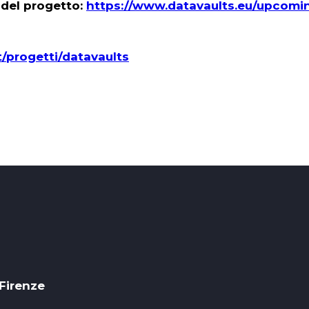
a del progetto:
https://www.datavaults.eu/upcomi
t/progetti/datavaults
 Firenze