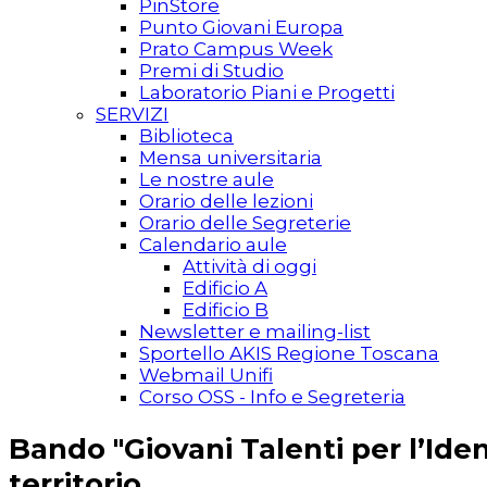
PinStore
Punto Giovani Europa
Prato Campus Week
Premi di Studio
Laboratorio Piani e Progetti
SERVIZI
Biblioteca
Mensa universitaria
Le nostre aule
Orario delle lezioni
Orario delle Segreterie
Calendario aule
Attività di oggi
Edificio A
Edificio B
Newsletter e mailing-list
Sportello AKIS Regione Toscana
Webmail Unifi
Corso OSS - Info e Segreteria
Bando "Giovani Talenti per l’Ident
territorio