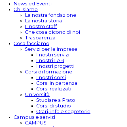
News ed Eventi
Chi siamo
La nostra fondazione
La nostra storia
Il nostro staff
Che cosa dicono di noi
Trasparenza
Cosa facciamo
Servizi per le imprese
I nostri servizi
I nostri LAB
I nostri progetti
Corsi di formazione
I nostri corsi
Corsi in partenza
Corsi realizzati
Università
Studiare a Prato
Corsi di studio
Orari, info e segreterie
Campus e servizi
CAMPUS