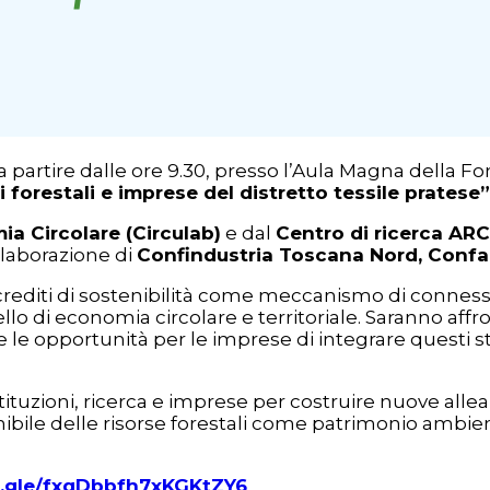
, a partire dalle ore 9.30, presso l’Aula Magna della
 forestali e imprese del distretto tessile pratese”
ia Circolare (Circulab)
e dal
Centro di ricerca AR
llaborazione di
Confindustria Toscana Nord
,
Confa
ei crediti di sostenibilità come meccanismo di conness
di economia circolare e territoriale. Saranno affron
e le opportunità per le imprese di integrare questi st
tuzioni, ricerca e imprese per costruire nuove alleanz
nibile delle risorse forestali come patrimonio ambi
s.gle/fxqDbbfh7xKGKtZY6