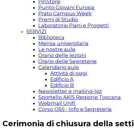
PinStore
Punto Giovani Europa
Prato Campus Week
Premi di Studio
Laboratorio Piani e Progetti
SERVIZI
Biblioteca
Mensa universitaria
Le nostre aule
Orario delle lezioni
Orario delle Segreterie
Calendario aule
Attività di oggi
Edificio A
Edificio B
Newsletter e mailing-list
Sportello AKIS Regione Toscana
Webmail Unifi
Corso OSS - Info e Segreteria
Cerimonia di chiusura della set