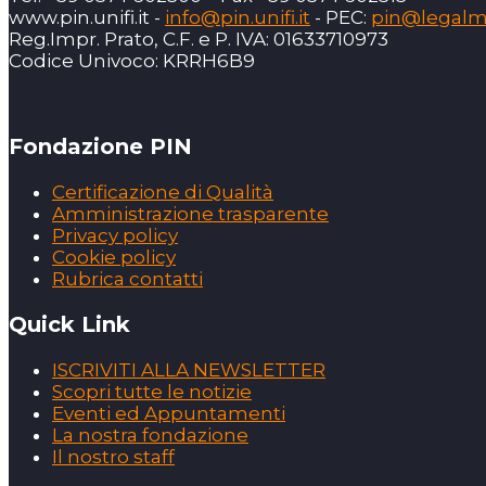
www.pin.unifi.it -
info@pin.unifi.it
- PEC:
pin@legalmai
Reg.Impr. Prato, C.F. e P. IVA: 01633710973
Codice Univoco: KRRH6B9
Fondazione PIN
Certificazione di Qualità
Amministrazione trasparente
Privacy policy
Cookie policy
Rubrica contatti
Quick Link
ISCRIVITI ALLA NEWSLETTER
Scopri tutte le notizie
Eventi ed Appuntamenti
La nostra fondazione
Il nostro staff