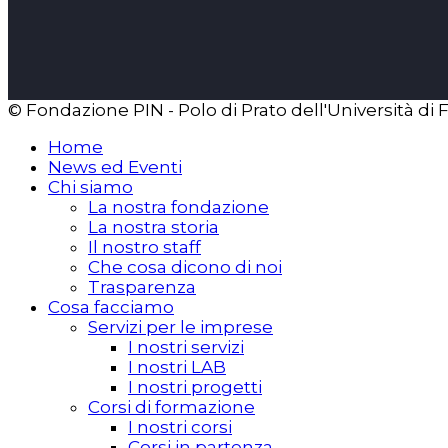
© Fondazione PIN - Polo di Prato dell'Università di 
Home
News ed Eventi
Chi siamo
La nostra fondazione
La nostra storia
Il nostro staff
Che cosa dicono di noi
Trasparenza
Cosa facciamo
Servizi per le imprese
I nostri servizi
I nostri LAB
I nostri progetti
Corsi di formazione
I nostri corsi
Corsi in partenza