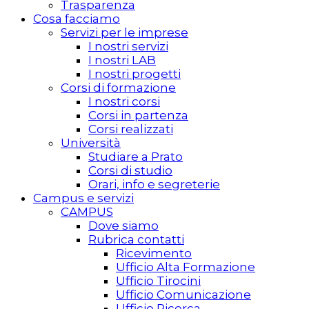
Trasparenza
Cosa facciamo
Servizi per le imprese
I nostri servizi
I nostri LAB
I nostri progetti
Corsi di formazione
I nostri corsi
Corsi in partenza
Corsi realizzati
Università
Studiare a Prato
Corsi di studio
Orari, info e segreterie
Campus e servizi
CAMPUS
Dove siamo
Rubrica contatti
Ricevimento
Ufficio Alta Formazione
Ufficio Tirocini
Ufficio Comunicazione
Ufficio Ricerca