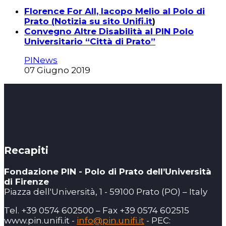
Florence For All, Iacopo Melio al Polo di
Prato (Notizia su sito Unifi.it
)
Convegno Altre Disabilità al PIN Polo
Universitario “Città di Prato”
PINews
07 Giugno 2019
Recapiti
Fondazione PIN - Polo di Prato dell’Università
di Firenze
Piazza dell'Università, 1 - 59100 Prato (PO) – Italy
Tel. +39 0574 602500 – Fax +39 0574 602515
www.pin.unifi.it -
info@pin.unifi.it
- PEC: