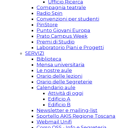
Ufficio Ricerca
Compagnia teatrale
Radio Spin
Convenzioni per studenti
PinStore
Punto Giovani Europa
Prato Campus Week
Premi di Studio
Laboratorio Piani e Progetti
SERVIZI
Biblioteca
Mensa universitaria
Le nostre aule
Orario delle lezioni
Orario delle Segreterie
Calendario aule
Attività di oggi
Edificio A
Edificio B
Newsletter e mailing-list
Sportello AKIS Regione Toscana
Webmail Unifi
Corso OSS - Info e Segreteria