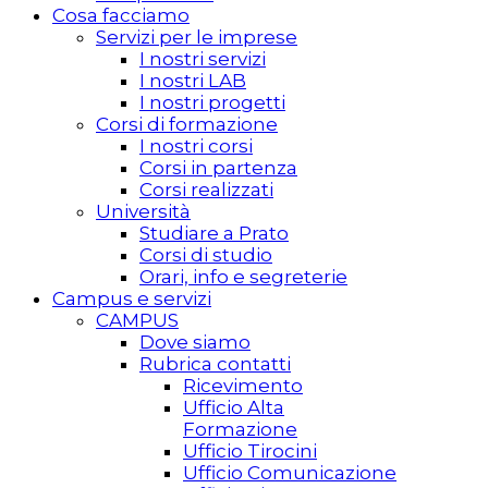
Cosa facciamo
Servizi per le imprese
I nostri servizi
I nostri LAB
I nostri progetti
Corsi di formazione
I nostri corsi
Corsi in partenza
Corsi realizzati
Università
Studiare a Prato
Corsi di studio
Orari, info e segreterie
Campus e servizi
CAMPUS
Dove siamo
Rubrica contatti
Ricevimento
Ufficio Alta
Formazione
Ufficio Tirocini
Ufficio Comunicazione