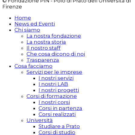
© Fondazione PIN - Polo di Prato dell'Università di
Firenze
Home
News ed Eventi
Chi siamo
La nostra fondazione
La nostra storia
Il nostro staff
Che cosa dicono di noi
Trasparenza
Cosa facciamo
Servizi per le imprese
I nostri servizi
I nostri LAB
I nostri progetti
Corsi di formazione
I nostri corsi
Corsi in partenza
Corsi realizzati
Università
Studiare a Prato
Corsi di studio