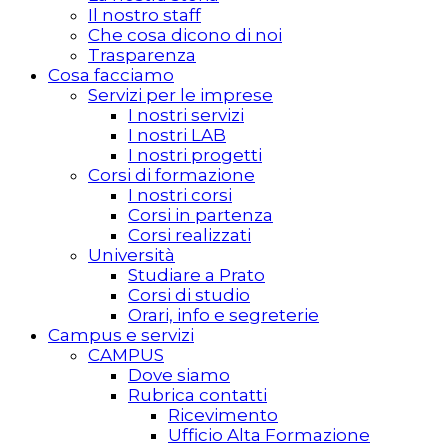
Il nostro staff
Che cosa dicono di noi
Trasparenza
Cosa facciamo
Servizi per le imprese
I nostri servizi
I nostri LAB
I nostri progetti
Corsi di formazione
I nostri corsi
Corsi in partenza
Corsi realizzati
Università
Studiare a Prato
Corsi di studio
Orari, info e segreterie
Campus e servizi
CAMPUS
Dove siamo
Rubrica contatti
Ricevimento
Ufficio Alta Formazione