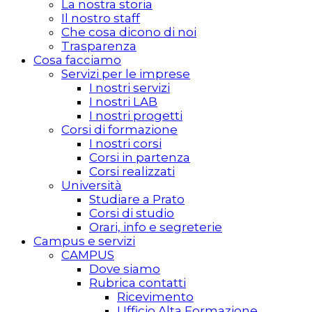
La nostra storia
Il nostro staff
Che cosa dicono di noi
Trasparenza
Cosa facciamo
Servizi per le imprese
I nostri servizi
I nostri LAB
I nostri progetti
Corsi di formazione
I nostri corsi
Corsi in partenza
Corsi realizzati
Università
Studiare a Prato
Corsi di studio
Orari, info e segreterie
Campus e servizi
CAMPUS
Dove siamo
Rubrica contatti
Ricevimento
Ufficio Alta Formazione