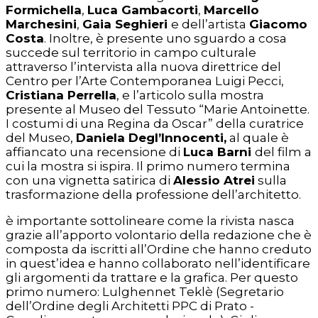
Formichella
,
Luca Gambacorti
,
Marcello
Marchesini
,
Gaia Seghieri
e dell’artista
Giacomo
Costa
. Inoltre, è presente uno sguardo a cosa
succede sul territorio in campo culturale
attraverso l’intervista alla nuova direttrice del
Centro per l’Arte Contemporanea Luigi Pecci,
Cristiana Perrella
, e l’articolo sulla mostra
presente al Museo del Tessuto “Marie Antoinette.
I costumi di una Regina da Oscar” della curatrice
del Museo,
Daniela Degl’Innocenti,
al quale è
affiancato una recensione di
Luca Barni
del film a
cui la mostra si ispira. Il primo numero termina
con una vignetta satirica di
Alessio Atrei
sulla
trasformazione della professione dell’architetto.
è importante sottolineare come la rivista nasca
grazie all’apporto volontario della redazione che è
composta da iscritti all’Ordine che hanno creduto
in quest’idea e hanno collaborato nell’identificare
gli argomenti da trattare e la grafica. Per questo
primo numero: Lulghennet Teklè (Segretario
dell’Ordine degli Architetti PPC di Prato -