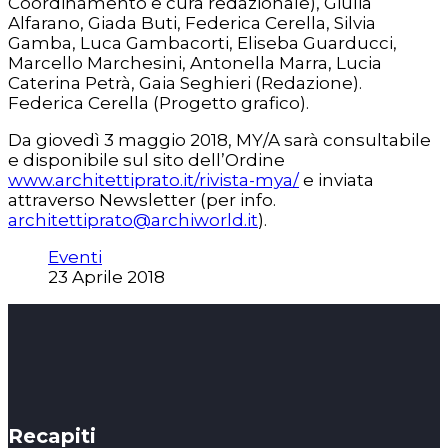
Coordinamento e cura redazionale), Giulia
Alfarano, Giada Buti, Federica Cerella, Silvia
Gamba, Luca Gambacorti, Eliseba Guarducci,
Marcello Marchesini, Antonella Marra, Lucia
Caterina Petrà, Gaia Seghieri (Redazione).
Federica Cerella (Progetto grafico).
Da giovedì 3 maggio 2018, MY/A sarà consultabile
e disponibile sul sito dell’Ordine
www.architettiprato.it/rivista-mya/
e inviata
attraverso Newsletter (per info.
architettiprato@archiworld.it
).
Eventi
23 Aprile 2018
Recapiti