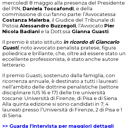
mercoledì 8 maggio alla presenza del Presidente
del PIN,
Daniela Toccafondi
, e della
commissione di cui fanno parte: l’Avvocatessa
Costanza Malerba
, il Giudice del Tribunale di
Pistoia
Alessandro Buzzegoli
, l’Avvocato
Pier
Nicola Badiani
e la Dott.ssa
Gianna Guasti
.
Il premio è stato istituito
in ricordo di Giancarlo
Guasti
, noto avvocato penalista pratese, figura
poliedrica e brillante, che, oltre ad essere stato un
eccellente professionista, è stato anche autore
letterario.
Il premio Guasti, sostenuto dalla famiglia, con
ricorrenza annuale, è destinato a tutti i laureati
nell’ambito delle dottrine penalistiche (settore
disciplinare IUS 16 e 17) delle tre università
toscane: Università di Firenze, di Pisa e di Siena.
Alla quinta edizione si sono candidati in 7; 4
laureati presso l’Università di Firenze, 2 di Pisa e 1
di Siena.
>> Guarda l'intervista per maggiori dettagli