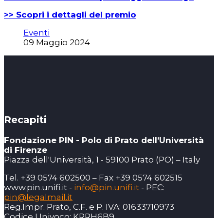
>> Scopri i dettagli del premio
Eventi
09 Maggio 2024
Recapiti
Fondazione PIN - Polo di Prato dell’Università
di Firenze
Piazza dell'Università, 1 - 59100 Prato (PO) – Italy
Tel. +39 0574 602500 – Fax +39 0574 602515
www.pin.unifi.it -
info@pin.unifi.it
- PEC:
pin@legalmail.it
Reg.Impr. Prato, C.F. e P. IVA: 01633710973
Codice Univoco: KRRH6B9