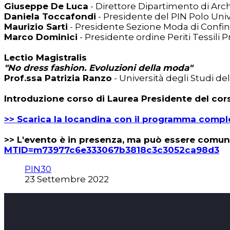
Giuseppe De Luca
- Direttore Dipartimento di Arc
Daniela Toccafondi
- Presidente del PIN Polo Unive
Maurizio Sarti
- Presidente Sezione Moda di Confi
Marco Dominici
- Presidente ordine Periti Tessili P
Lectio Magistralis
"No dress fashion. Evoluzioni della moda"
Prof.ssa Patrizia Ranzo
- Università degli Studi de
Introduzione corso di Laurea Presidente del cor
>> Scarica la locandina con il programma compl
>> L'evento è in presenza, ma può essere comun
MTID=m73977c6e333067b3818c3c3052ca98d3
PIN30
23 Settembre 2022