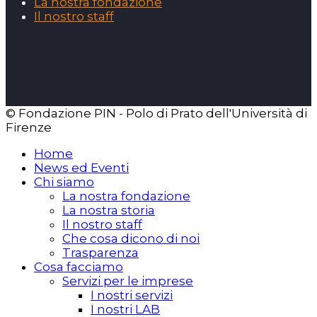
La nostra fondazione
Il nostro staff
© Fondazione PIN - Polo di Prato dell'Università di
Firenze
Home
News ed Eventi
Chi siamo
La nostra fondazione
La nostra storia
Il nostro staff
Che cosa dicono di noi
Trasparenza
Cosa facciamo
Servizi per le imprese
I nostri servizi
I nostri LAB