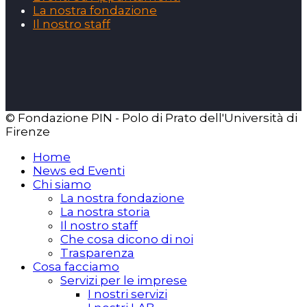
La nostra fondazione
Il nostro staff
© Fondazione PIN - Polo di Prato dell'Università di
Firenze
Home
News ed Eventi
Chi siamo
La nostra fondazione
La nostra storia
Il nostro staff
Che cosa dicono di noi
Trasparenza
Cosa facciamo
Servizi per le imprese
I nostri servizi