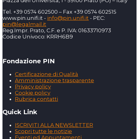
Piazza dell'Università, 1 - 59100 Prato (PO) – Italy
Tel. +39 0574 602500 – Fax +39 0574 602515
www.pin.unifi.it -
info@pin.unifi.it
- PEC:
pin@legalmail.it
Reg.Impr. Prato, C.F. e P. IVA: 01633710973
Codice Univoco: KRRH6B9
Fondazione PIN
Certificazione di Qualità
Amministrazione trasparente
Privacy policy
Cookie policy
Rubrica contatti
Quick Link
ISCRIVITI ALLA NEWSLETTER
Scopri tutte le notizie
Eventi ed Appuntamenti