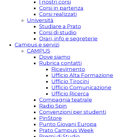
I nostri corsi
Corsi in partenza
Corsi realizzati
Università
Studiare a Prato
Corsi di studio
Orari, info e segreterie
Campus e servizi
CAMPUS
Dove siamo
Rubrica contatti
Ricevimento
Ufficio Alta Formazione
Ufficio Tirocini
Ufficio Comunicazione
Ufficio Ricerca
Compagnia teatrale
Radio Spin
Convenzioni per studenti
PinStore
Punto Giovani Europa
Prato Campus Week
Premi di Studio