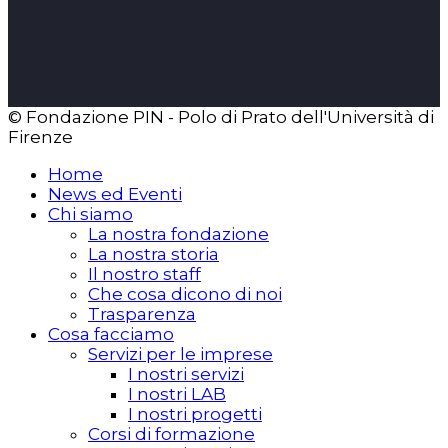
© Fondazione PIN - Polo di Prato dell'Università di
Firenze
Home
News ed Eventi
Chi siamo
La nostra fondazione
La nostra storia
Il nostro staff
Che cosa dicono di noi
Trasparenza
Cosa facciamo
Servizi per le imprese
I nostri servizi
I nostri LAB
I nostri progetti
Corsi di formazione