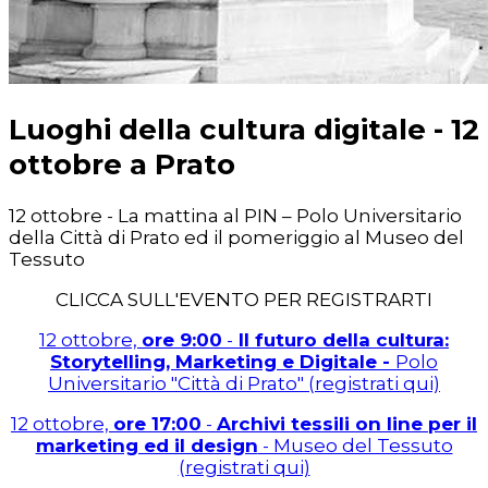
Luoghi della cultura digitale - 12
ottobre a Prato
12 ottobre - La mattina al PIN – Polo Universitario
della Città di Prato ed il pomeriggio al Museo del
Tessuto
CLICCA SULL'EVENTO PER REGISTRARTI
12 ottobre,
ore 9:00
-
Il futuro della cultura:
Storytelling, Marketing e Digitale -
Polo
Universitario "Città di Prato" (registrati qui)
12 ottobre,
ore 17:00
-
Archivi tessili on line per il
marketing ed il design
- Museo del Tessuto
(registrati qui)