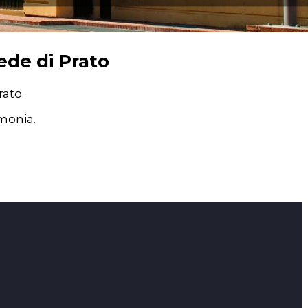
ede di Prato
rato.
imonia.