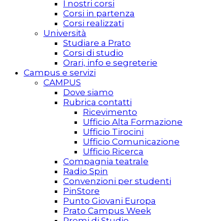
I nostri corsi
Corsi in partenza
Corsi realizzati
Università
Studiare a Prato
Corsi di studio
Orari, info e segreterie
Campus e servizi
CAMPUS
Dove siamo
Rubrica contatti
Ricevimento
Ufficio Alta Formazione
Ufficio Tirocini
Ufficio Comunicazione
Ufficio Ricerca
Compagnia teatrale
Radio Spin
Convenzioni per studenti
PinStore
Punto Giovani Europa
Prato Campus Week
Premi di Studio