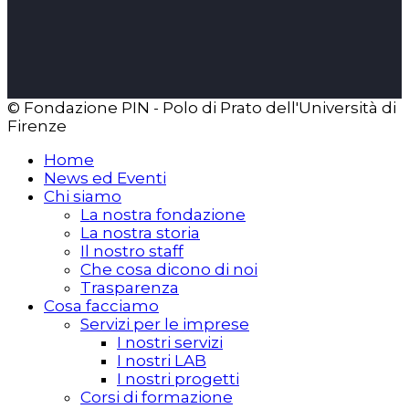
© Fondazione PIN - Polo di Prato dell'Università di
Firenze
Home
News ed Eventi
Chi siamo
La nostra fondazione
La nostra storia
Il nostro staff
Che cosa dicono di noi
Trasparenza
Cosa facciamo
Servizi per le imprese
I nostri servizi
I nostri LAB
I nostri progetti
Corsi di formazione