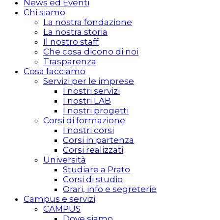
News ed Eventi
Chi siamo
La nostra fondazione
La nostra storia
Il nostro staff
Che cosa dicono di noi
Trasparenza
Cosa facciamo
Servizi per le imprese
I nostri servizi
I nostri LAB
I nostri progetti
Corsi di formazione
I nostri corsi
Corsi in partenza
Corsi realizzati
Università
Studiare a Prato
Corsi di studio
Orari, info e segreterie
Campus e servizi
CAMPUS
Dove siamo