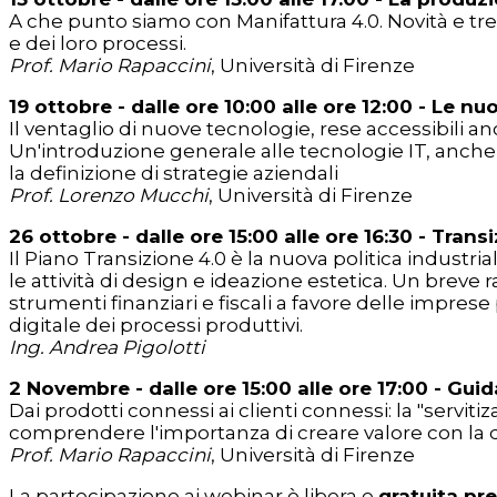
A che punto siamo con Manifattura 4.0. Novità e trend
e dei loro processi.
Prof. Mario Rapaccini
, Università di Firenze
19 ottobre - dalle ore 10:00 alle ore 12:00 -
Le nuo
Il ventaglio di nuove tecnologie, rese accessibili anch
Un'introduzione generale alle tecnologie IT, anche c
la definizione di strategie aziendali
Prof. Lorenzo Mucchi
, Università di Firenze
26 ottobre - dalle ore 15:00 alle ore 16:30 -
Transi
Il Piano Transizione 4.0 è la nuova politica industr
le attività di design e ideazione estetica. Un breve 
strumenti finanziari e fiscali a favore delle impres
digitale dei processi produttivi.
Ing. Andrea Pigolotti
2 Novembre - dalle ore 15:00 alle ore 17:00 -
Guida
Dai prodotti connessi ai clienti connessi: la "servi
comprendere l'importanza di creare valore con la di
Prof. Mario Rapaccini
, Università di Firenze
La partecipazione ai webinar è libera e
gratuita pre