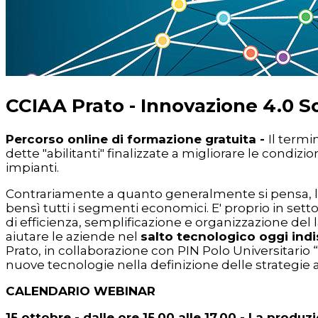
CCIAA Prato - Innovazione 4.0 So
Percorso online di formazione gratuita -
Il term
dette "abilitanti" finalizzate a migliorare le condiz
impianti.
Contrariamente a quanto generalmente si pensa, le 
bensì tutti i segmenti economici. E' proprio in setto
di efficienza, semplificazione e organizzazione del l
aiutare le aziende nel
salto tecnologico oggi ind
Prato, in collaborazione con PIN Polo Universitario 
nuove tecnologie nella definizione delle strategie 
CALENDARIO WEBINAR
15 ottobre - dalle ore 15.00 alle 17.00 -
La produzi