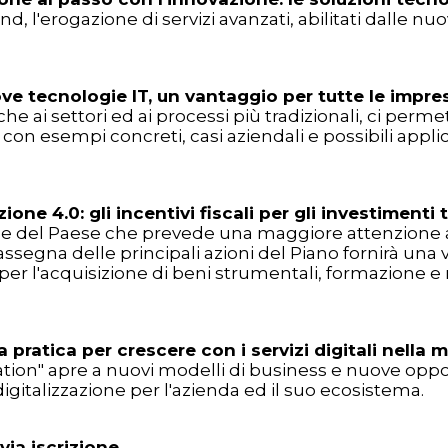
, l'erogazione di servizi avanzati, abilitati dalle nu
ve tecnologie IT, un vantaggio per tutte le impre
e ai settori ed ai processi più tradizionali, ci permett
on esempi concreti, casi aziendali e possibili applic
zione 4.0: gli incentivi fiscali per gli investimenti
iale del Paese che prevede una maggiore attenzione al
rassegna delle principali azioni del Piano fornirà una
e per l'acquisizione di beni strumentali, formazione e
 pratica per crescere con i servizi digitali nella 
tization" apre a nuovi modelli di business e nuove opp
gitalizzazione per l'azienda ed il suo ecosistema.
via iscrizione.