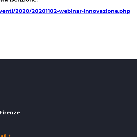
venti/2020/20201102-webinar-innovazione.php
 Firenze
l.it