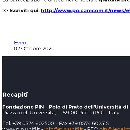
>> Iscriviti qui:
http://www.po.camcom.it/news/e
Eventi
02 Ottobre 2020
Recapiti
Fondazione PIN - Polo di Prato dell’Università di
Piazza dell'Università, 1 - 59100 Prato (PO) – Italy
Tel. +39 0574 602500 – Fax +39 0574 602515
www.pin.unifi.it -
info@pin.unifi.it
- PEC:
pin@legalmai