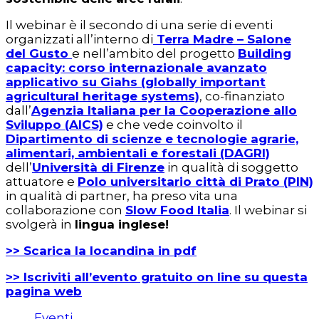
Il webinar è il secondo di una serie di eventi
organizzati all’interno di
Terra Madre – Salone
del Gusto
e nell’ambito del progetto
Building
capacity: corso internazionale avanzato
applicativo su Giahs (globally important
agricultural heritage systems)
, co-finanziato
dall’
Agenzia Italiana per la Cooperazione allo
Sviluppo (AICS)
e che vede coinvolto il
Dipartimento di scienze e tecnologie agrarie,
alimentari, ambientali e forestali (DAGRI)
dell’
Università di Firenze
in qualità di soggetto
attuatore e
Polo universitario città di Prato (PIN)
in qualità di partner, ha preso vita una
collaborazione con
Slow Food Italia
. Il webinar si
svolgerà in
lingua inglese!
>> Scarica la locandina in pdf
>> Iscriviti all’evento gratuito on line su questa
pagina web
Eventi