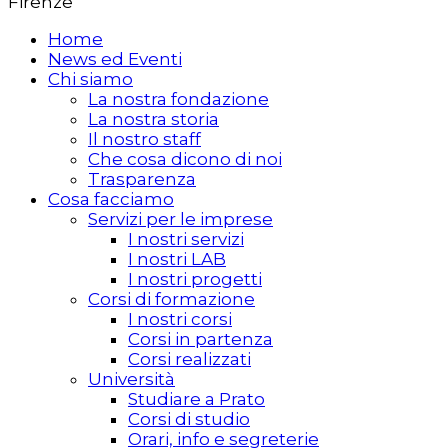
Firenze
Home
News ed Eventi
Chi siamo
La nostra fondazione
La nostra storia
Il nostro staff
Che cosa dicono di noi
Trasparenza
Cosa facciamo
Servizi per le imprese
I nostri servizi
I nostri LAB
I nostri progetti
Corsi di formazione
I nostri corsi
Corsi in partenza
Corsi realizzati
Università
Studiare a Prato
Corsi di studio
Orari, info e segreterie