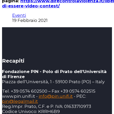
pagina:
https://www.direcontrolaviolenza.it/libe
di-essere-video-contest/
Eventi
19 Febbraio 2021
Recapiti
Fondazione PIN - Polo di Prato dell’Università
di Firenze
Piazza dell'Università, 1 - 59100 Prato (PO) – Italy
Tel. +39 0574 602500 – Fax +39 0574 602515
www.pin.unifi.it -
info@pin.unifi.it
- PEC:
pin@legalmail.it
Reg.Impr. Prato, C.F. e P. IVA: 01633710973
Codice Univoco: KRRH6B9