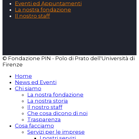
Eventi ed Appuntamenti
La nostra fondazione
Il nostro staff
© Fondazione PIN - Polo di Prato dell'Università di
Firenze
Home
News ed Eventi
Chi siamo
La nostra fondazione
La nostra storia
Il nostro staff
Che cosa dicono di noi
Trasparenza
Cosa facciamo
Servizi per le imprese
I nostri servizi