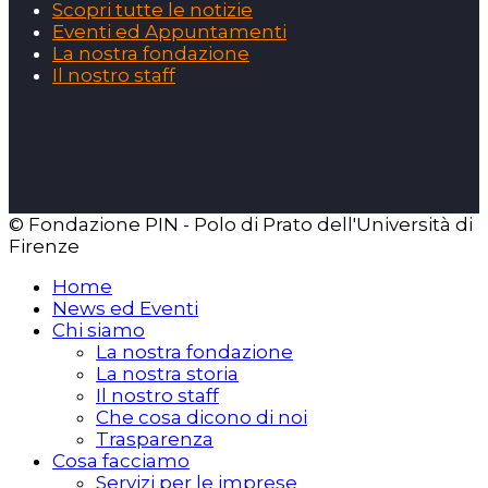
Scopri tutte le notizie
Eventi ed Appuntamenti
La nostra fondazione
Il nostro staff
© Fondazione PIN - Polo di Prato dell'Università di
Firenze
Home
News ed Eventi
Chi siamo
La nostra fondazione
La nostra storia
Il nostro staff
Che cosa dicono di noi
Trasparenza
Cosa facciamo
Servizi per le imprese