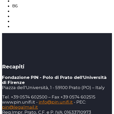
86
Recapiti
Fondazione PIN - Polo di Prato dell’Università
di Firenze
Piazza dell'Università, 1 - 59100 Prato (PO) – Italy
Tel. +39 0574 602500 – Fax +39 0574 602515
www.pin.unifi.it -
info@pin.unifi.it
- PEC:
pin@legalmail.it
Reg.Impr. Prato, C.F. e P. IVA: 01633710973