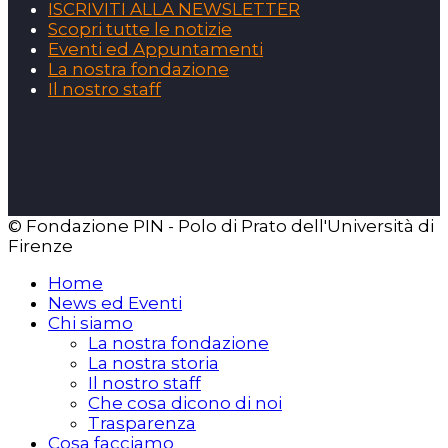
ISCRIVITI ALLA NEWSLETTER
Scopri tutte le notizie
Eventi ed Appuntamenti
La nostra fondazione
Il nostro staff
© Fondazione PIN - Polo di Prato dell'Università di
Firenze
Home
News ed Eventi
Chi siamo
La nostra fondazione
La nostra storia
Il nostro staff
Che cosa dicono di noi
Trasparenza
Cosa facciamo