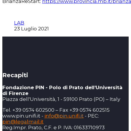
BrianzaReStart:
https://www.provincia.mb.it/brianza
LAB
23 Luglio 2021
Recapiti
Fondazione PIN - Polo di Prato dell’Università
di Firenze
Piazza dell'Università, 1 - 59100 Prato (PO) – Italy
Tel. +39 0574 602500 – Fax +39 0574 602515
www.pin.unifi.it -
info@pin.unifi.it
- PEC:
pin@legalmail.it
Reg.Impr. Prato, C.F. e P. IVA: 01633710973