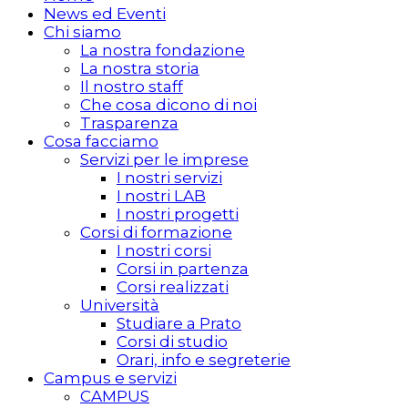
News ed Eventi
Chi siamo
La nostra fondazione
La nostra storia
Il nostro staff
Che cosa dicono di noi
Trasparenza
Cosa facciamo
Servizi per le imprese
I nostri servizi
I nostri LAB
I nostri progetti
Corsi di formazione
I nostri corsi
Corsi in partenza
Corsi realizzati
Università
Studiare a Prato
Corsi di studio
Orari, info e segreterie
Campus e servizi
CAMPUS