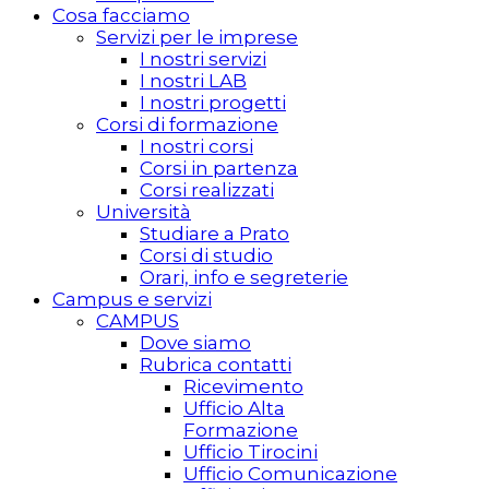
Cosa facciamo
Servizi per le imprese
I nostri servizi
I nostri LAB
I nostri progetti
Corsi di formazione
I nostri corsi
Corsi in partenza
Corsi realizzati
Università
Studiare a Prato
Corsi di studio
Orari, info e segreterie
Campus e servizi
CAMPUS
Dove siamo
Rubrica contatti
Ricevimento
Ufficio Alta
Formazione
Ufficio Tirocini
Ufficio Comunicazione