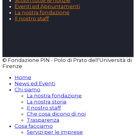
Scopri tutte le notizie
Eventi ed Appuntamenti
La nostra fondazione
Il nostro staff
© Fondazione PIN - Polo di Prato dell'Università di
Firenze
Home
News ed Eventi
Chi siamo
La nostra fondazione
La nostra storia
Il nostro staff
Che cosa dicono di noi
Trasparenza
Cosa facciamo
Servizi per le imprese