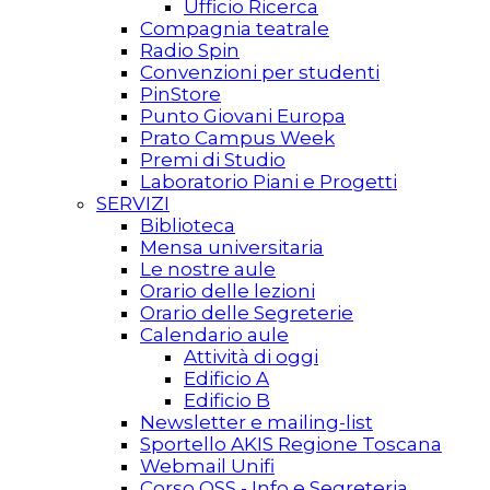
Ufficio Ricerca
Compagnia teatrale
Radio Spin
Convenzioni per studenti
PinStore
Punto Giovani Europa
Prato Campus Week
Premi di Studio
Laboratorio Piani e Progetti
SERVIZI
Biblioteca
Mensa universitaria
Le nostre aule
Orario delle lezioni
Orario delle Segreterie
Calendario aule
Attività di oggi
Edificio A
Edificio B
Newsletter e mailing-list
Sportello AKIS Regione Toscana
Webmail Unifi
Corso OSS - Info e Segreteria