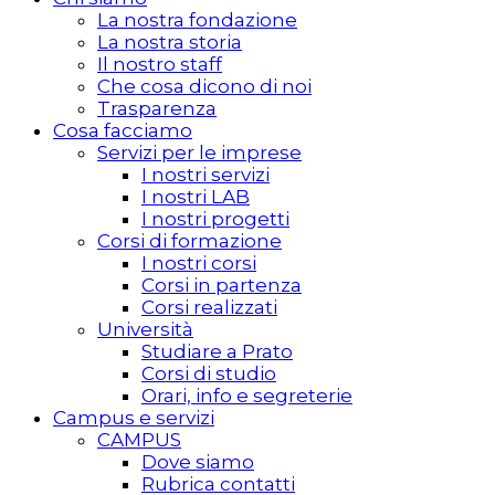
La nostra fondazione
La nostra storia
Il nostro staff
Che cosa dicono di noi
Trasparenza
Cosa facciamo
Servizi per le imprese
I nostri servizi
I nostri LAB
I nostri progetti
Corsi di formazione
I nostri corsi
Corsi in partenza
Corsi realizzati
Università
Studiare a Prato
Corsi di studio
Orari, info e segreterie
Campus e servizi
CAMPUS
Dove siamo
Rubrica contatti