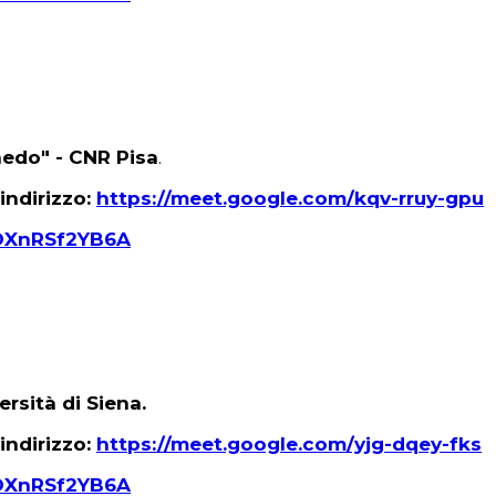
Faedo" - CNR Pisa
.
indirizzo:
https://meet.google.com/kqv-rruy-gpu
oDXnRSf2YB6A
rsità di Siena.
indirizzo:
https://meet.google.com/yjg-dqey-fks
oDXnRSf2YB6A