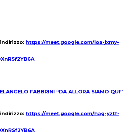
indirizzo:
https://meet.google.com/ioa-jxmy-
oDXnRSf2YB6A
CHELANGELO FABBRINI “DA ALLORA SIAMO QUI”
indirizzo:
https://meet.google.com/hag-yztf-
oDXnRSf2YB6A