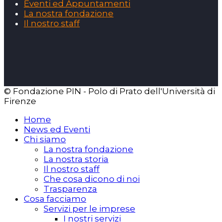
Eventi ed Appuntamenti
La nostra fondazione
Il nostro staff
© Fondazione PIN - Polo di Prato dell'Università di
Firenze
Home
News ed Eventi
Chi siamo
La nostra fondazione
La nostra storia
Il nostro staff
Che cosa dicono di noi
Trasparenza
Cosa facciamo
Servizi per le imprese
I nostri servizi