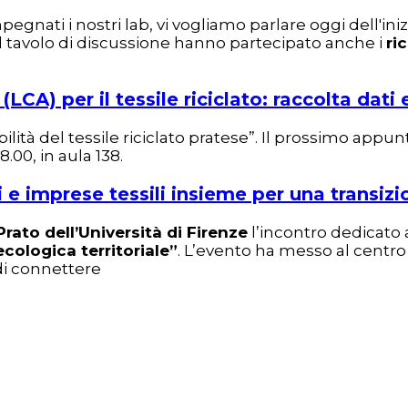
mpegnati i nostri lab, vi vogliamo parlare oggi dell'i
Al tavolo di discussione hanno partecipato anche i
ri
A) per il tessile riciclato: raccolta dati e 
bilità del tessile riciclato pratese”. Il prossimo app
.00, in aula 138.
i e imprese tessili insieme per una transizi
Prato dell’Università di Firenze
l’incontro dedicato
cologica territoriale”
. L’evento ha messo al centro 
 di connettere