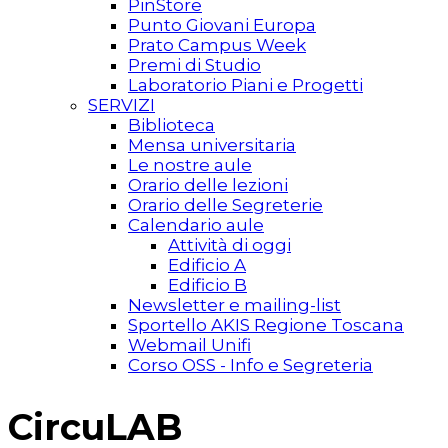
PinStore
Punto Giovani Europa
Prato Campus Week
Premi di Studio
Laboratorio Piani e Progetti
SERVIZI
Biblioteca
Mensa universitaria
Le nostre aule
Orario delle lezioni
Orario delle Segreterie
Calendario aule
Attività di oggi
Edificio A
Edificio B
Newsletter e mailing-list
Sportello AKIS Regione Toscana
Webmail Unifi
Corso OSS - Info e Segreteria
CircuLAB