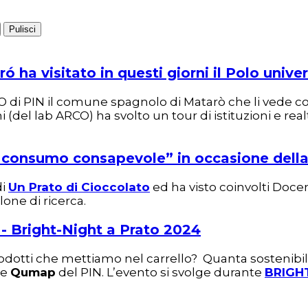
Pulisci
a visitato in questi giorni il Polo univers
 di PIN il comune spagnolo di Matarò che li vede coi
el lab ARCO) ha svolto un tour di istituzioni e realtà
i e consumo consapevole” in occasione dell
di
Un Prato di Cioccolato
ed ha visto coinvolti Docen
one di ricerca.
e - Bright-Night a Prato 2024
odotti che mettiamo nel carrello? Quanta sostenibil
e
Qumap
del PIN. L’evento si svolge durante
BRIGH