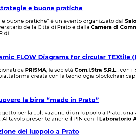
strategie e buone pratiche
ie e buone pratiche” è un evento organizzato dal
Sal
rsitario della Città di Prato e dalla
Camera di Comme
R di
amic FLOW Diagrams for circular TEXtile
zionati da
PRISMA
, la società
Com.I.Stra S.R.L.
, con i
a piattaforma creata con la tecnologia blockchain cap
overe la birra “made in Prato”
ogetto per la coltivazione di un luppolo a Prato, una ver
. Al tavolo presente anche il PIN con il
Laboratorio
zione del luppolo a Prato