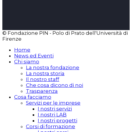
© Fondazione PIN - Polo di Prato dell'Università di
Firenze
Home
News ed Eventi
Chi siamo
La nostra fondazione
La nostra storia
Il nostro staff
Che cosa dicono di noi
Trasparenza
Cosa facciamo
Servizi per le imprese
I nostri servizi
I nostri LAB
I nostri progetti
Corsi di formazione