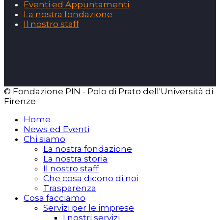
Eventi ed Appuntamenti
La nostra fondazione
Il nostro staff
© Fondazione PIN - Polo di Prato dell'Università di
Firenze
Home
News ed Eventi
Chi siamo
La nostra fondazione
La nostra storia
Il nostro staff
Che cosa dicono di noi
Trasparenza
Cosa facciamo
Servizi per le imprese
I nostri servizi