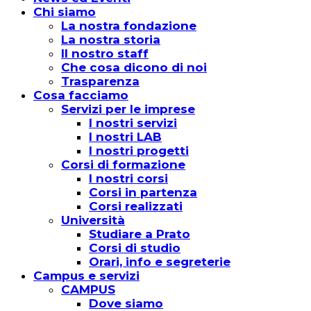
Chi siamo
La nostra fondazione
La nostra storia
Il nostro staff
Che cosa dicono di noi
Trasparenza
Cosa facciamo
Servizi per le imprese
I nostri servizi
I nostri LAB
I nostri progetti
Corsi di formazione
I nostri corsi
Corsi in partenza
Corsi realizzati
Università
Studiare a Prato
Corsi di studio
Orari, info e segreterie
Campus e servizi
CAMPUS
Dove siamo