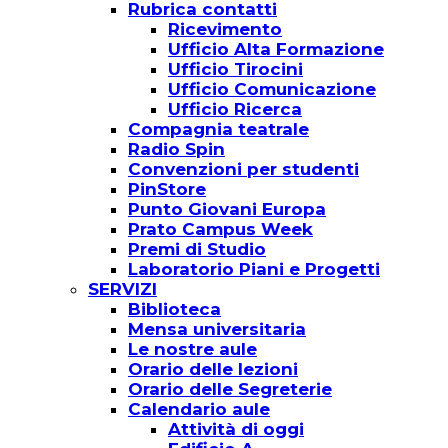
Rubrica contatti
Ricevimento
Ufficio Alta Formazione
Ufficio Tirocini
Ufficio Comunicazione
Ufficio Ricerca
Compagnia teatrale
Radio Spin
Convenzioni per studenti
PinStore
Punto Giovani Europa
Prato Campus Week
Premi di Studio
Laboratorio Piani e Progetti
SERVIZI
Biblioteca
Mensa universitaria
Le nostre aule
Orario delle lezioni
Orario delle Segreterie
Calendario aule
Attività di oggi