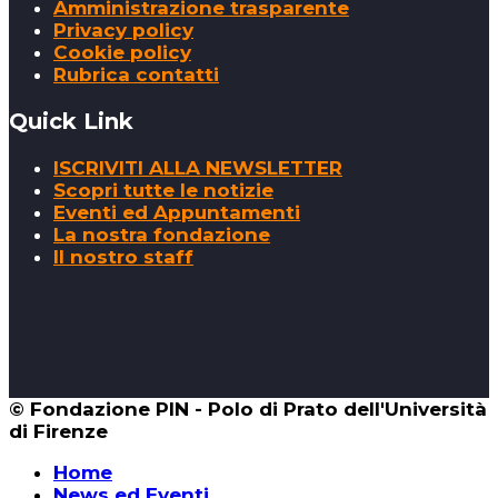
Amministrazione trasparente
Privacy policy
Cookie policy
Rubrica contatti
Quick Link
ISCRIVITI ALLA NEWSLETTER
Scopri tutte le notizie
Eventi ed Appuntamenti
La nostra fondazione
Il nostro staff
© Fondazione PIN - Polo di Prato dell'Università
di Firenze
Home
News ed Eventi